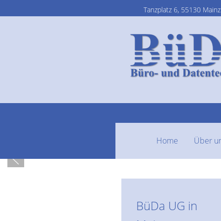
Tanzplatz 6, 55130 Mainz
Ständig geb
Home
Über u
BüDa UG in