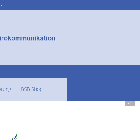
r
sicht an den
erung
BSB Shop