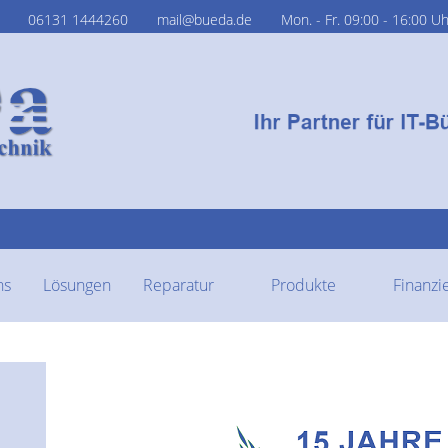
06131 1444260
mail@bueda.de
Mon. - Fr. 09:00 - 16:00 Uh
raucht MFP an Lager, diese werden von uns erst nach gründlicher Durch
Kunden weitergegeben
Bitte lesen
ns
Lösungen
Reparatur
Produkte
Finanzi